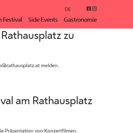
Instagram
Facebook
DE
 Festival
Side Events
Gastronomie
 Rathausplatz zu
oco@rathausplatz.at melden.
ival am Rathausplatz
 die Präsentation von Konzertfilmen.