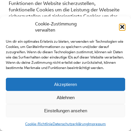
Funktionen der Website sicherzustellen,
funktionelle Cookies um die Leistung der Webseite
sicherzustellen und zielorientierte Cookies um das
Benutzererlebnis zu verbessern.
Cookie-Zustimmung
verwalten
Wir nutzen Cookies, um unsere Webseite
nutzerfreundlicher zu gestalten. Einige Cookies
Um dir ein optimales Erlebnis zu bieten, verwenden wir Technologien wie
Cookies, um Geräteinformationen zu speichern und/oder darauf
bleiben auf Ihrem Endgerät gespeichert, bis Sie
zuzugreifen. Wenn du diesen Technologien zustimmst, können wir Daten
diese löschen. Sie ermöglichen es uns, Ihren
wie das Surfverhalten oder eindeutige IDs auf dieser Website verarbeiten.
Browser beim nächsten Besuch wiederzuerkennen.
Wenn du deine Zustimmung nicht erteilst oder zurückziehst, können
bestimmte Merkmale und Funktionen beeinträchtigt werden.
Die verwendeten Cookies werden bei der
jeweiligen Datenverarbeitung angegeben.
Akzeptieren
Cookie Einstellungen sehen und Cookies löschen
Ablehnen
Wenn Sie feststellen möchten, welche Cookies in
Ihrem Browser gespeichert wurden, Cookie-
Einstellungen ansehen
Einstellungen ändern oder Cookies löschen
möchten, können Sie dies in Ihren Browser-
Cookie-Richtlinie
Datenschutzerklärung
Impressum
Einstellungen finden: