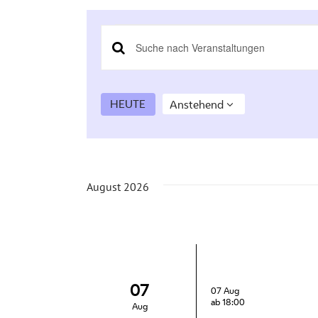
Veranstaltung
Veranstaltungen
Bitte
Schlüsselwort
Suche
eingeben.
Suche
HEUTE
Anstehend
und
nach
Datum
Veranstaltungen
wählen.
Ansichten,
Schlüsselwort.
Navigation
August 2026
07
07 Aug
ab 18:00
Aug