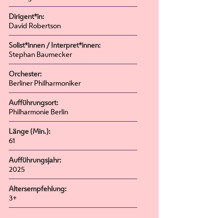
Dirigent*in:
David Robertson
Solist*innen / Interpret*innen:
Stephan Baumecker
Orchester:
Berliner Philharmoniker
Aufführungsort:
Philharmonie Berlin
Länge (Min.):
61
Aufführungsjahr:
2025
Altersempfehlung:
3+