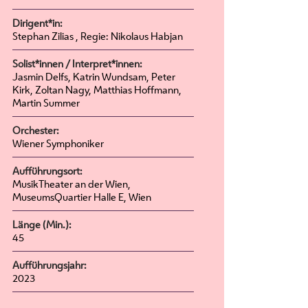
Dirigent*in:
Stephan Zilias , Regie: Nikolaus Habjan
Solist*innen / Interpret*innen:
Jasmin Delfs, Katrin Wundsam, Peter
Kirk, Zoltan Nagy, Matthias Hoffmann,
Martin Summer
Orchester:
Wiener Symphoniker
Aufführungsort:
MusikTheater an der Wien,
MuseumsQuartier Halle E, Wien
Länge (Min.):
45
Aufführungsjahr:
2023