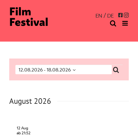
Zum
Inhalt
Inst
Facebo
EN
DE
springen
Veranstaltungen
Suche
12.08.2026
 - 
18.08.2026
Veranst
Veran
Datum
Ansic
Suche
wählen.
Navig
und
August 2026
Ansicht
Navigat
12 Aug
ab 21:52