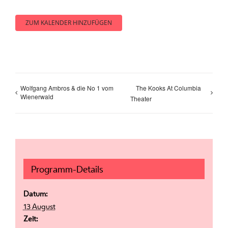
ZUM KALENDER HINZUFÜGEN
Wolfgang Ambros & die No 1 vom
The Kooks At Columbia
Wienerwald
Theater
Programm-Details
Datum:
13 August
Zeit: