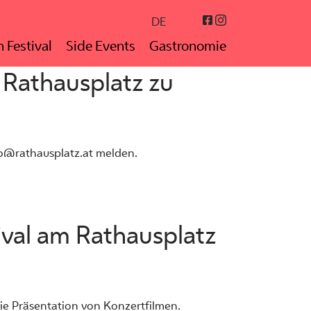
Instagram
Facebook
DE
 Festival
Side Events
Gastronomie
 Rathausplatz zu
oco@rathausplatz.at melden.
ival am Rathausplatz
 die Präsentation von Konzertfilmen.