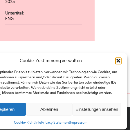
2025
Untertitel:
ENG
Cookie-Zustimmung verwalten
Press
Contact
optimales Erlebnis zu bieten, verwenden wir Technologien wie Cookies, um
Partners
mationen zu speichern und/oder darauf zuzugreifen. Wenn du diesen
Site regulations
n zustimmst, können wir Daten wie das Surfverhalten oder eindeutige IDs
Website verarbeiten. Wenn du deine Zustimmung nicht erteilst oder
t, können bestimmte Merkmale und Funktionen beeinträchtigt werden.
eptieren
Ablehnen
Einstellungen ansehen
Cookie-Richtlinie
Privacy Statement
Impressum