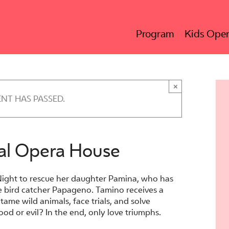
Program
Kids Oper
×
ENT HAS PASSED.
yal Opera House
Night to rescue her daughter Pamina, who has
he bird catcher Papageno. Tamino receives a
ame wild animals, face trials, and solve
ood or evil? In the end, only love triumphs.