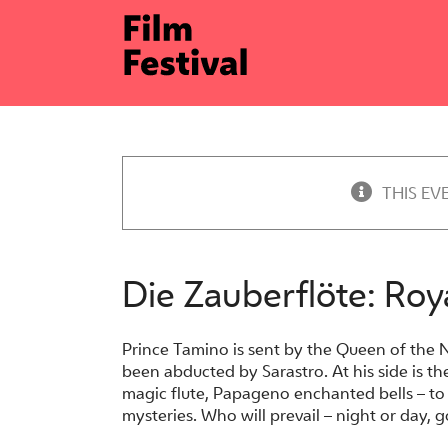
Skip
to
content
THIS EV
Die Zauberflöte: Ro
Prince Tamino is sent by the Queen of the 
been abducted by Sarastro. At his side is t
magic flute, Papageno enchanted bells – to t
mysteries. Who will prevail – night or day, g