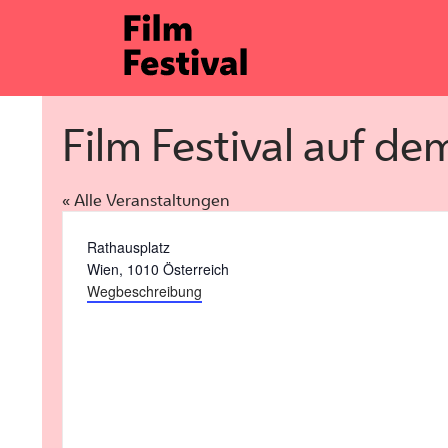
Zum
Inhalt
springen
Film Festival auf d
« Alle Veranstaltungen
Adresse
Rathausplatz
Wien
,
1010
Österreich
Wegbeschreibung