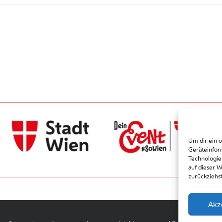
Um dir ein 
Geräteinfor
Technologie
auf dieser 
zurückziehs
Akz