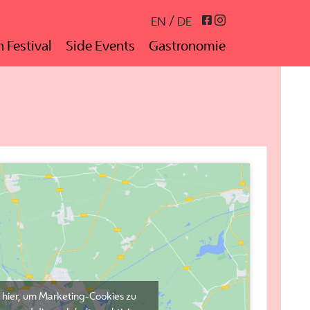
Instagram
Facebook
EN
DE
 Festival
Side Events
Gastronomie
e hier, um Marketing-Cookies zu