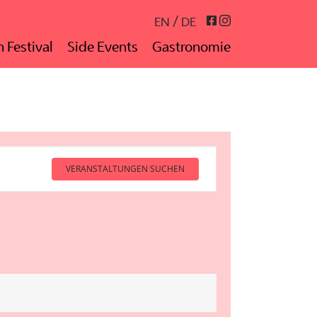
Instagram
Facebook
EN
DE
 Festival
Side Events
Gastronomie
VERANSTALTUNGEN SUCHEN
Veranstaltun
Ansichten-
Navigation