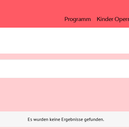
Programm
Kinder Opern
en
Es wurden keine Ergebnisse gefunden.
Hinweis