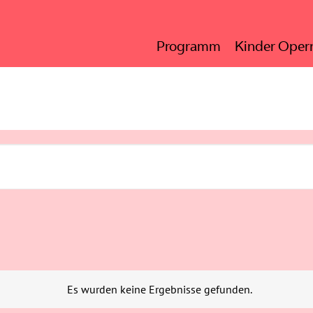
Programm
Kinder Opern
en
Es wurden keine Ergebnisse gefunden.
Hinweis