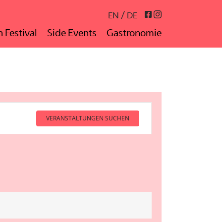
Instagram
Facebook
EN
DE
 Festival
Side Events
Gastronomie
VERANSTALTUNGEN SUCHEN
Veranstaltun
Ansichten-
Navigation