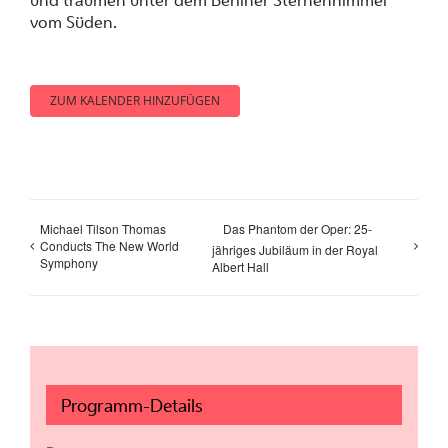
und träumen unter dem Berliner Sternenhimmel
vom Süden.
ZUM KALENDER HINZUFÜGEN
Michael Tilson Thomas
Das Phantom der Oper: 25-
Conducts The New World
jähriges Jubiläum in der Royal
Symphony
Albert Hall
Programm-Details