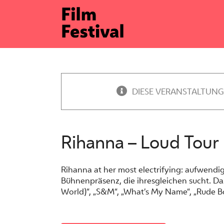
Zum
Inhalt
springen
DIESE VERANSTALTUNG
Rihanna – Loud Tour 
Rihanna at her most electrifying: aufwend
Bühnenpräsenz, die ihresgleichen sucht. Daz
World)“, „S&M“, „What’s My Name“, „Rude B