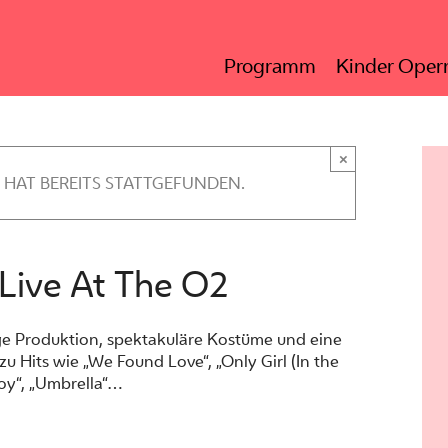
Programm
Kinder Opern
×
 HAT BEREITS STATTGEFUNDEN.
Live At The O2
ige Produktion, spektakuläre Kostüme und eine
u Hits wie „We Found Love“, „Only Girl (In the
oy“, „Umbrella“…