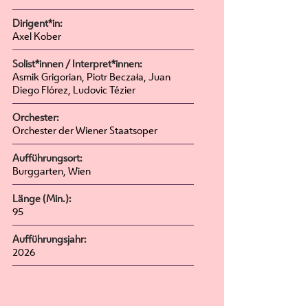
Dirigent*in:
Axel Kober
Solist*innen / Interpret*innen:
Asmik Grigorian, Piotr Beczała, Juan
Diego Flórez, Ludovic Tézier
Orchester:
Orchester der Wiener Staatsoper
Aufführungsort:
Burggarten, Wien
Länge (Min.):
95
Aufführungsjahr:
2026