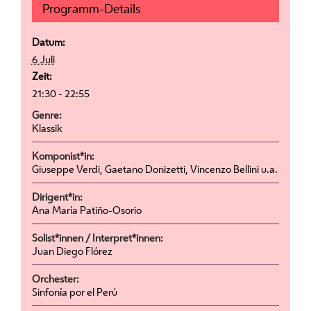
Programm-Details
Datum:
6 Juli
Zeit:
21:30 - 22:55
Genre:
Klassik
Komponist*in:
Giuseppe Verdi, Gaetano Donizetti, Vincenzo Bellini u.a.
Dirigent*in:
Ana María Patiño-Osorio
Solist*innen / Interpret*innen:
Juan Diego Flórez
Orchester:
Sinfonía por el Perú