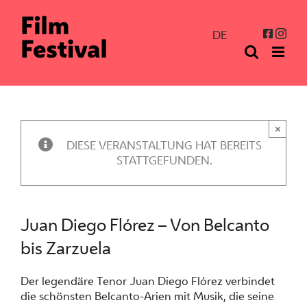
Zum
Inhalt
Inst
Facebo
DE
springen
×
DIESE VERANSTALTUNG HAT BEREITS
STATTGEFUNDEN.
Juan Diego Flórez – Von Belcanto
bis Zarzuela
Der legendäre Tenor Juan Diego Flórez verbindet
die schönsten Belcanto-Arien mit Musik, die seine