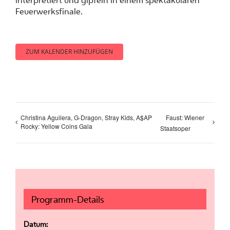
interpretiert und gipfeln in einem spektakulären
Feuerwerksfinale.
ZUM KALENDER HINZUFÜGEN
Christina Aguilera, G-Dragon, Stray Kids, A$AP
Faust: Wiener
Rocky: Yellow Coins Gala
Staatsoper
Programm-Details
Datum: