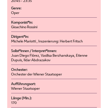
20:45 - 23:35
Genre:
Oper
Komponist*in:
Gioachino Rossini
Dirigent*in:
Michele Mariotti , Inszenierung: Herbert Fritsch
Solist*innen / Interpret*innen:
Juan Diego Flórez, Vasilisa Berzhanskaya, Etienne
Dupuis, Ildar Abdrazakov
Orchester:
Orchester der Wiener Staatsoper
Aufführungsort:
Wiener Staatsoper
Länge (Min.):
170