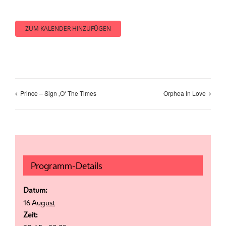
ZUM KALENDER HINZUFÜGEN
Prince – Sign ‚O‘ The Times
Orphea In Love
Programm-Details
Datum:
16 August
Zeit: