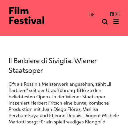
Zum
Inhalt
Inst
Facebo
DE
springen
Il Barbiere di Siviglia: Wiener
Staatsoper
Oft als Rossinis Meisterwerk angesehen, zählt „Il
Barbiere“ seit der Uraufführung 1816 zu den
beliebtesten Opern. In der Wiener Staatsoper
inszeniert Herbert Fritsch eine bunte, komische
Produktion mit Juan Diego Flórez, Vasilisa
Berzhanskaya und Etienne Dupuis. Dirigent Michele
Mariotti sorgt für ein spielfreudiges Klangbild.