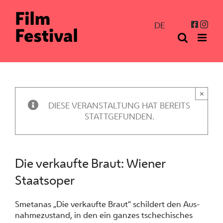
Zum
Inhalt
Inst
Facebo
DE
springen
×
DIESE VERANSTALTUNG HAT BEREITS
STATTGEFUNDEN.
Die verkaufte Braut: Wiener
Staatsoper
Sme­ta­nas „Die verkaufte Braut“ schil­dert den Aus­
nah­me­zu­stand, in den ein gan­zes tsche­chi­sches