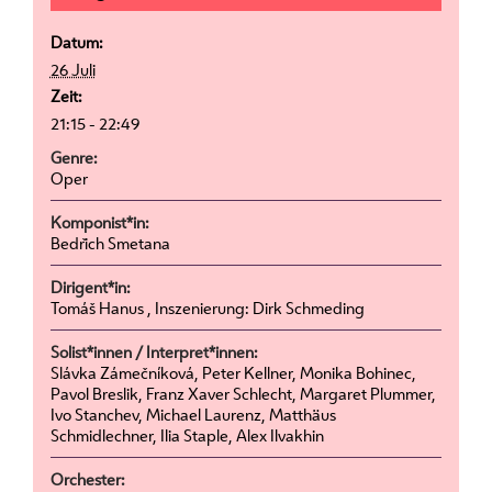
Datum:
26 Juli
Zeit:
21:15 - 22:49
Genre:
Oper
Komponist*in:
Bedřich Smetana
Dirigent*in:
Tomáš Hanus , Inszenierung: Dirk Schmeding
Solist*innen / Interpret*innen:
Slávka Zámečníková, Peter Kellner, Monika Bohinec,
Pavol Breslik, Franz Xaver Schlecht, Margaret Plummer,
Ivo Stanchev, Michael Laurenz, Matthäus
Schmidlechner, Ilia Staple, Alex Ilvakhin
Orchester: