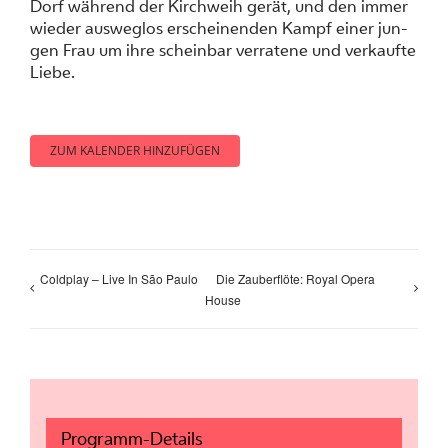
Dorf wäh­rend der Kirch­weih ge­rät, und den im­mer
wie­der aus­weg­los er­schei­nen­den Kampf ei­ner jun­
gen Frau um ih­re schein­bar ver­ra­te­ne und ver­kauf­te
Lie­be.
ZUM KALENDER HINZUFÜGEN
Coldplay – Live In São Paulo
Die Zauberflöte: Royal Opera
House
Programm-Details