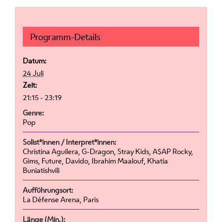
Programm-Details
Datum:
24 Juli
Zeit:
21:15 - 23:19
Genre:
Pop
Solist*innen / Interpret*innen:
Christina Aguilera, G-Dragon, Stray Kids, A$AP Rocky,
Gims, Future, Davido, Ibrahim Maalouf, Khatia
Buniatishvili
Aufführungsort:
La Défense Arena, Paris
Länge (Min.):