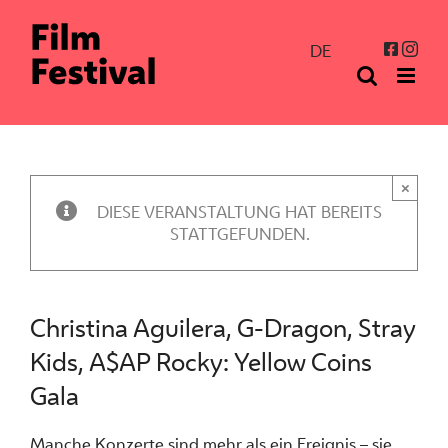
Zum
Inhalt
Inst
Facebo
DE
springen
×
DIESE VERANSTALTUNG HAT BEREITS
STATTGEFUNDEN.
Christina Aguilera, G-Dragon, Stray
Kids, A$AP Rocky: Yellow Coins
Gala
Manche Konzerte sind mehr als ein Ereignis – sie