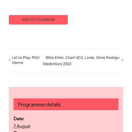
ADD TO CALENDAR
Let Us Play: RSO
Billie Eilish, Charli XCX, Lorde, Olivia Rodrigo:
Vienna
Glastonbury 2022
Programme details
Date:
7 August