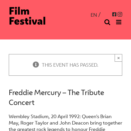
Skip
to
Inst
Facebo
EN
content
×
THIS EVENT HAS PASSED.
Freddie Mercury – The Tribute
Concert
Wembley Stadium, 20 April 1992: Queen’s Brian
May, Roger Taylor and John Deacon bring together
the greatest rock legends to honour Freddie