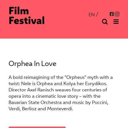
Skip
to
Inst
Facebo
EN
content
Orphea In Love
A bold reimagining of the “Orpheus” myth with a
twist: Nele is Orphea and Kolya her Eurydikos.
Director Axel Ranisch weaves four centuries of
opera into a cinematic love story – with the
Bavarian State Orchestra and music by Puccini,
Verdi, Berlioz and Monteverdi.