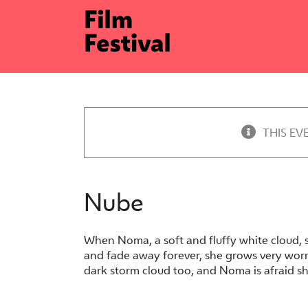
Skip
to
content
THIS EV
Nube
When Noma, a soft and fluffy white cloud, se
and fade away forever, she grows very worrie
dark storm cloud too, and Noma is afraid sh