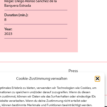
Regie: Diego Alonso Sánchez de la
Barquera Estrada
Duration (min.):
8
Year:
2023
Press
Contact
Cookie-Zustimmung verwalten
Partners
Site regulations
optimales Erlebnis zu bieten, verwenden wir Technologien wie Cookies, um
mationen zu speichern und/oder darauf zuzugreifen. Wenn du diesen
n zustimmst, können wir Daten wie das Surfverhalten oder eindeutige IDs
Website verarbeiten. Wenn du deine Zustimmung nicht erteilst oder
t, können bestimmte Merkmale und Funktionen beeinträchtigt werden.