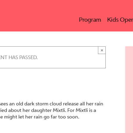
Program
Kids Oper
×
ENT HAS PASSED.
es an old dark storm cloud release all her rain
d about her daughter Mixtli. For Mixtli is a
e might let her rain go far too soon.