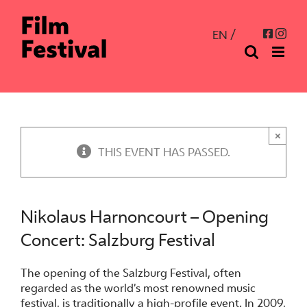
Skip
to
Inst
Facebo
EN
content
×
THIS EVENT HAS PASSED.
Nikolaus Harnoncourt – Opening
Concert: Salzburg Festival
The opening of the Salzburg Festival, often
regarded as the world’s most renowned music
festival, is traditionally a high-profile event. In 2009,