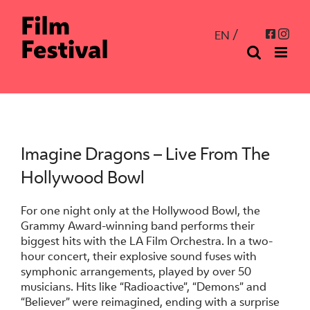
Skip
to
Inst
Facebo
EN
content
Imagine Dragons – Live From The
Hollywood Bowl
For one night only at the Hollywood Bowl, the
Grammy Award-winning band performs their
biggest hits with the LA Film Orchestra. In a two-
hour concert, their explosive sound fuses with
symphonic arrangements, played by over 50
musicians. Hits like “Radioactive”, “Demons” and
“Believer” were reimagined, ending with a surprise