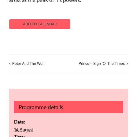
artist at the peak of his powers.
ADD TO CALENDAR
Peter And The Wolf
Prince – Sign ‘O’ The Times
Programme details
Date:
14 August
Time: