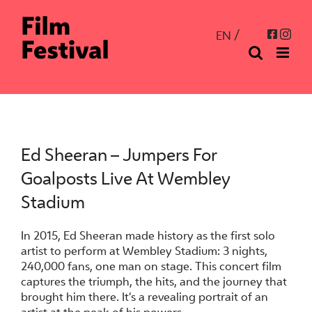
Skip
to
Inst
Facebo
EN
content
Ed Sheeran – Jumpers For
Goalposts Live At Wembley
Stadium
In 2015, Ed Sheeran made history as the first solo
artist to perform at Wembley Stadium: 3 nights,
240,000 fans, one man on stage. This concert film
captures the triumph, the hits, and the journey that
brought him there. It’s a revealing portrait of an